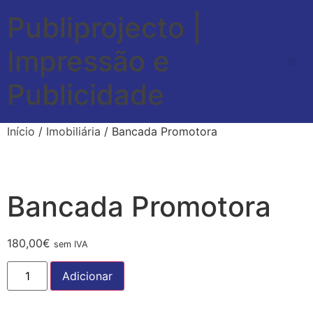
Publiprojecto |
Impressão e
Publicidade
Início
/
Imobiliária
/ Bancada Promotora
Bancada Promotora
180,00
€
sem IVA
Adicionar